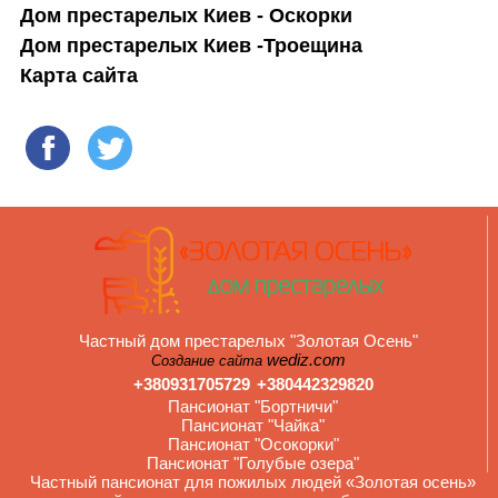
Дом престарелых Киев - Оскорки
Дом престарелых Киев -Троещина
Карта сайта
Частный дом престарелых "Золотая Осень"
wediz.com
Создание сайта
+380931705729
+380442329820
Пансионат "Бортничи"
Пансионат "Чайка"
Пансионат "Осокорки"
Пансионат "Голубые озера"
Частный пансионат для пожилых людей «Золотая осень»