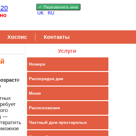
820
UK
RU
но
Хоспис
Контакты
Услуги
ой
Номера
Распорядок дня
озраст
е
о
Меню
тных
ребует
Расположение
ого
д —
отвратить
Частный дом престарелых
зможное