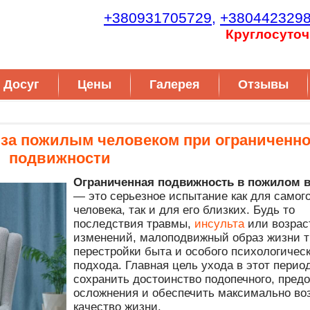
+380931705729,
+380442329
Круглосуточ
Досуг
Цены
Галерея
Отзывы
 за пожилым человеком при ограниченн
подвижности
Ограниченная подвижность в пожилом в
— это серьезное испытание как для самог
человека, так и для его близких. Будь то
последствия травмы,
инсульта
или возрас
изменений, малоподвижный образ жизни т
перестройки быта и особого психологическ
подхода. Главная цель ухода в этот перио
сохранить достоинство подопечного, пред
осложнения и обеспечить максимально во
качество жизни.