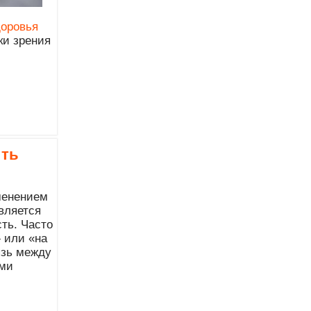
доровья
ки зрения
ить
менением
вляется
ть. Часто
 или «на
язь между
ями