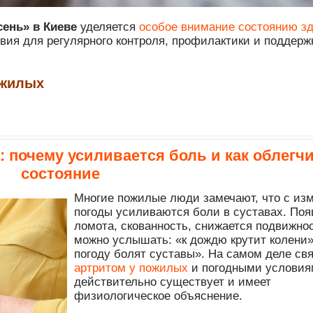
ень» в Киеве
уделяется
особое внимание состоянию з
ия для регулярного контроля, профилактики и поддерж
ожилых
: почему усиливается боль и как облегч
состояние
Многие пожилые люди замечают, что с из
погоды усиливаются боли в суставах. Поя
ломота, скованность, снижается подвижнос
можно услышать: «к дождю крутит колени»
погоду болят суставы». На самом деле св
артритом у пожилых
и погодными услови
действительно существует и имеет
физиологическое объяснение.