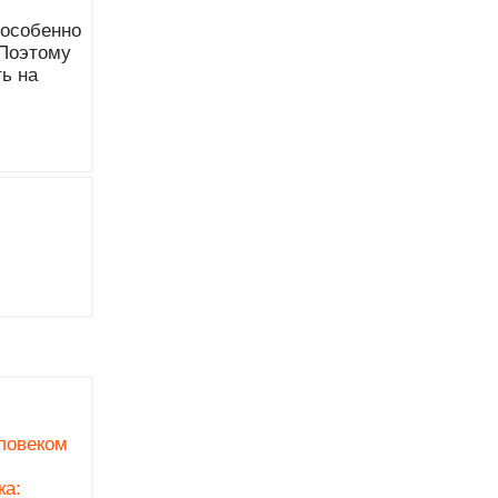
 особенно
 Поэтому
ь на
ловеком
ка: