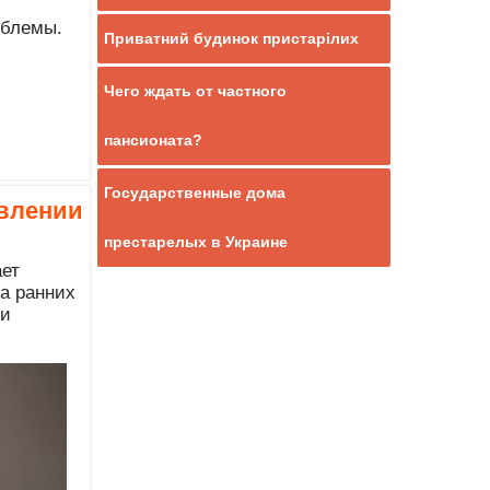
облемы.
Приватний будинок пристарілих
Чего ждать от частного
пансионата?
Государственные дома
авлении
престарелых в Украине
ает
на ранних
 и