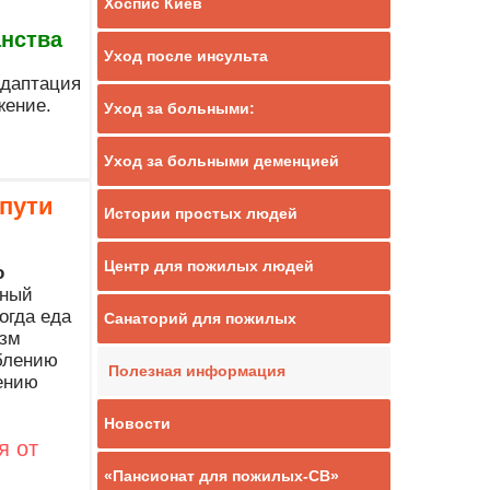
Хоспис Киев
анства
Уход после инсульта
адаптация
жение.
Уход за больными:
Уход за больными деменцией
 пути
Истории простых людей
Центр для пожилых людей
о
зный
огда еда
Санаторий для пожилых
изм
аблению
Полезная информация
ению
Новости
я от
«Пансионат для пожилых-СВ»