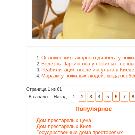
Осложнения сахарного диабета у пожил
Болезнь Паркинсона у пожилых: первы
Реабилитация после инсульта в Киеве:
Маразм у пожилых людей: когда особе
Страница 1 из 61
В начало
Назад
1
2
3
4
5
6
7
8
Популярное
Дом престарелых цена
Дом престарелых Киев
Государственные дома престарелых