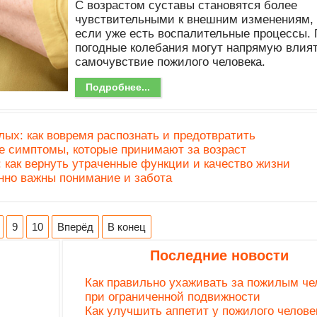
С возрастом суставы становятся более
чувствительными к внешним изменениям,
если уже есть воспалительные процессы.
погодные колебания могут напрямую влият
самочувствие пожилого человека.
Подробнее...
ых: как вовремя распознать и предотвратить
е симптомы, которые принимают за возраст
 как вернуть утраченные функции и качество жизни
нно важны понимание и забота
9
10
Вперёд
В конец
Последние новости
Как правильно ухаживать за пожилым че
при ограниченной подвижности
Как улучшить аппетит у пожилого челове