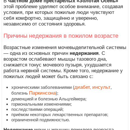
В
частном доме престарелых «Золотая Осень»
этой проблеме уделяют особое внимание, создавая
условия, при которых пожилые люди чувствуют
себя комфортно, защищённо и уверенно,
независимо от состояния здоровья.
Причины недержания в пожилом возрасте
Возрастные изменения мочевыделительной системы
— одна из основных причин
недержания
. С
возрастом ослабевают мышцы тазового дна,
снижается тонус мочевого пузыря, ухудшается
работа нервной системы. Кроме того, недержание у
пожилых людей может быть связано с:
диабет,
инсульт
хроническими заболеваниями (
,
Паркинсона
болезнь
);
деменцией и болезнью Альцгеймера;
гормональными изменениями;
последствиями операций;
приёмом некоторых лекарственных препаратов;
ограниченной подвижностью.
Недержание
мочи у женщин пожилого возраста