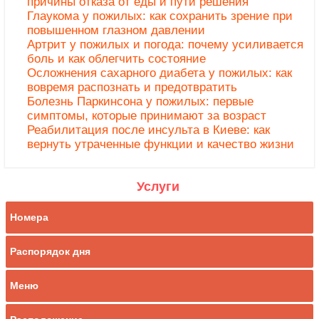
причины отказа от еды и пути решения
Глаукома у пожилых: как сохранить зрение при
повышенном глазном давлении
Артрит у пожилых и погода: почему усиливается
боль и как облегчить состояние
Осложнения сахарного диабета у пожилых: как
вовремя распознать и предотвратить
Болезнь Паркинсона у пожилых: первые
симптомы, которые принимают за возраст
Реабилитация после инсульта в Киеве: как
вернуть утраченные функции и качество жизни
Услуги
Номера
Распорядок дня
Меню