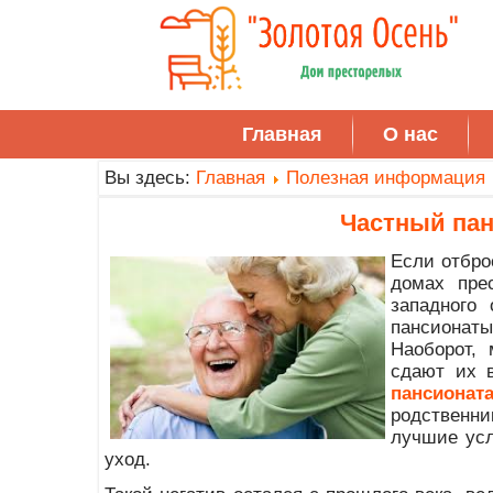
Главная
О нас
Вы здесь:
Главная
Полезная информация
Частный пан
Если отбро
домах пре
западного
пансионат
Наоборот,
сдают их 
пансионат
родственни
лучшие усл
уход.