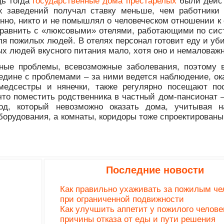
дь тогда
государственные дома престарелых
были дейс
х заведений получал ставку меньше, чем работники
нно, никто и не помышлял о человеческом отношении к 
сравнить с «люксовыми» отелями, работающими по сис
ля пожилых людей. В отелях персонал готовит еду и уби
х людей вкусного питания мало, хотя оно и немаловажн
ные проблемы, всевозможные заболевания, поэтому 
аедине с проблемами – за ними ведется наблюдение, ок
медсестры и нянечки, также регулярно посещают по
то поместить родственника в частный дом-пансионат –
од, который невозможно оказать дома, учитывая н
борудования, а комнаты, коридоры тоже спроектированы
Последние новости
Как правильно ухаживать за пожилым че
при ограниченной подвижности
Как улучшить аппетит у пожилого челове
причины отказа от еды и пути решения