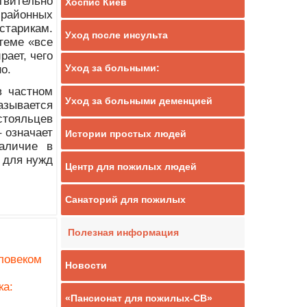
твительно
Хоспис Киев
 районных
старикам.
Уход после инсульта
теме «все
рает, чего
Уход за больными:
о.
в частном
Уход за больными деменцией
азывается
стояльцев
 означает
Истории простых людей
аличие в
 для нужд
Центр для пожилых людей
Санаторий для пожилых
Полезная информация
ловеком
Новости
ка:
«Пансионат для пожилых-СВ»