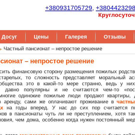
+380931705729,
+380442329
Круглосуточ
Досуг
Цены
Галерея
Отзывы
Частный пансионат – непростое решение
сионат – непростое решение
сить финансовую сторону размещения пожилых родств
старелых, то сложность представляет моральный ас
 общества это в какой-то мере странно, ведь у ни
ы давно популярны и не считаются чем-то «пос
 многие одинокие пожилые люди продают квартиры,
в аренду, сами же оплачивают проживание в
частны
ах
на годы вперед. У нас до сих пор считается п
ков в пансионаты чуть ли не преступлением, хотя та
овия, чем дома, особенно когда нужен постоянный ме