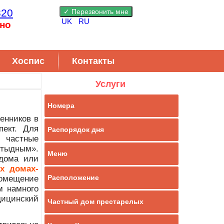
820
UK
RU
но
Хоспис
Контакты
Услуги
Номера
енников в
пект. Для
Распорядок дня
х частные
тыдным».
Меню
 дома или
х домах-
Расположение
омещение
м намного
дицинский
Частный дом престарелых