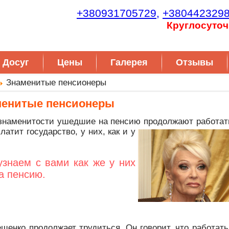
+380931705729,
+380442329
Круглосуточ
Досуг
Цены
Галерея
Отзывы
Знаменитые пенсионеры
менитые пенсионеры
е знаменитости ушедшие на пенсию продолжают работать
атит государство, у них, как и у
узнаем с вами как же у них
а пенсию.
енко продолжает трудиться. Он говорит, что работать