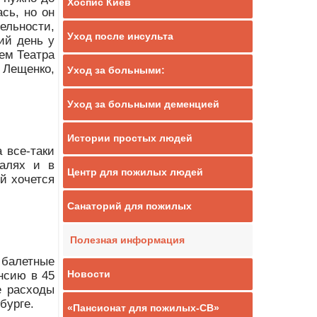
Хоспис Киев
ась, но он
тельности,
Уход после инсульта
ий день у
лем Театра
 Лещенко,
Уход за больными:
Уход за больными деменцией
Истории простых людей
 все-таки
валях и в
Центр для пожилых людей
ей хочется
Санаторий для пожилых
Полезная информация
 балетные
Новости
нсию в 45
е расходы
бурге.
«Пансионат для пожилых-СВ»