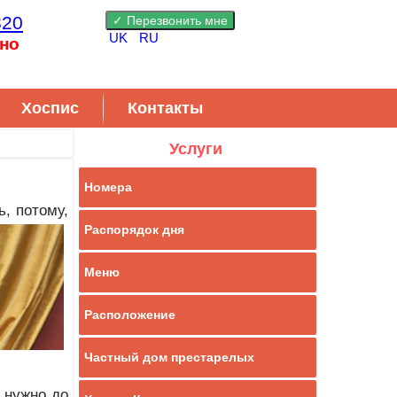
820
UK
RU
но
Хоспис
Контакты
Услуги
Номера
, потому,
Распорядок дня
Меню
Расположение
Частный дом престарелых
 нужно до