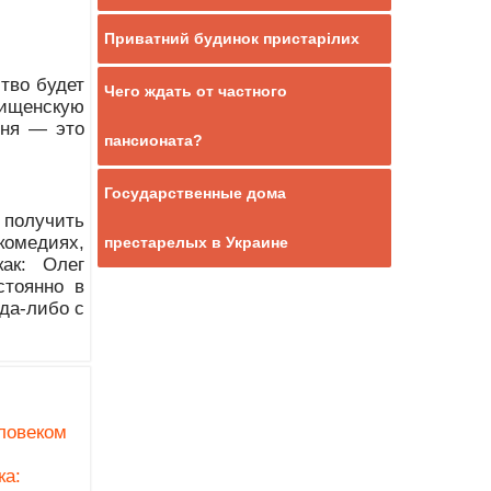
Приватний будинок пристарілих
тво будет
Чего ждать от частного
 нищенскую
еня — это
пансионата?
Государственные дома
 получить
комедиях,
престарелых в Украине
ак: Олег
стоянно в
да-либо с
ловеком
ка: