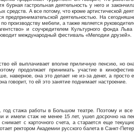
тя бурная гастрольная деятельность у него и закончил
ых средств. А все потому, что кроме артистической дея
ься предпринимательской деятельностью. На сегодняшн
д по производству мебели, а также является руководите
гентство» и соучредителем Культурного фонда Льва
роводит международный фестиваль «Мелодии друзей».
рство ей выплачивает вполне приличную пенсию, но она
поэтому продолжает принимать участие в кинофести
е, наверное, она это делает не из-за денег, а просто 
на говорит, то ей это занятие поднимает настроение.
1 год стажа работы в Большом театре. Поэтому и все
и и имели стаж не менее 15 лет, ушел досрочно на пе
снимает с карточного счета, а старается еще текущи
тает ректором Академии русского балета в Санкт-Петер