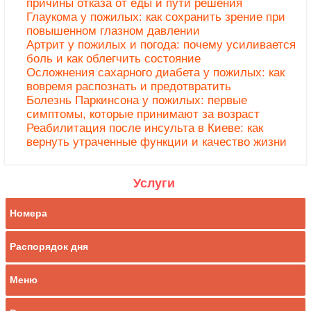
причины отказа от еды и пути решения
Глаукома у пожилых: как сохранить зрение при
повышенном глазном давлении
Артрит у пожилых и погода: почему усиливается
боль и как облегчить состояние
Осложнения сахарного диабета у пожилых: как
вовремя распознать и предотвратить
Болезнь Паркинсона у пожилых: первые
симптомы, которые принимают за возраст
Реабилитация после инсульта в Киеве: как
вернуть утраченные функции и качество жизни
Услуги
Номера
Распорядок дня
Меню