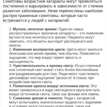
Симптомы возрастной катаракты могут проявляться
постепенно и варьировать в зависимости от степени
развития заболевания. Ниже перечислены наиболее
распространенные симптомы, которые часто
встречаются у людей с катарактой:
Мутное, нечеткое зрение:
Один из самых
распространенных признаков катаракты – это появление
мутности или нечеткости в зрении. Пациенты могут
замечать, что объекты выглядят расплывчато или
неясно.
Изменение восприятия цвета:
Цвета могут казаться
блеклыми или менее яркими, чем обычно. Появляется
ощущение, что мир вокруг теряет яркость и
насыщенность.
Чувствительность к яркому свету:
Искусственный
или солнечный свет может стать более беспокойным
или раздражающим для глаз. Люди могут чувствовать
дискомфорт или ощущение "резкости" в глазах при
воздействии яркого света.
Появление ореола вокруг источника света:
Это
может проявляться в виде светящегося круга или гало
вокруг источников света, таких как фонари или лампы.
Снижение зрения в темноте:
Люди с катарактой
могут испытывать значительные трудности с видением
в условиях недостаточного освещения, таких как