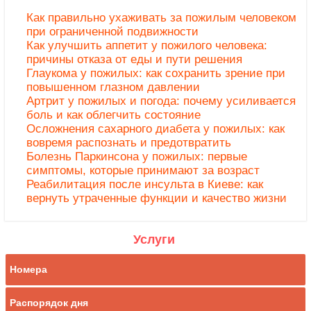
Как правильно ухаживать за пожилым человеком
при ограниченной подвижности
Как улучшить аппетит у пожилого человека:
причины отказа от еды и пути решения
Глаукома у пожилых: как сохранить зрение при
повышенном глазном давлении
Артрит у пожилых и погода: почему усиливается
боль и как облегчить состояние
Осложнения сахарного диабета у пожилых: как
вовремя распознать и предотвратить
Болезнь Паркинсона у пожилых: первые
симптомы, которые принимают за возраст
Реабилитация после инсульта в Киеве: как
вернуть утраченные функции и качество жизни
Услуги
Номера
Распорядок дня