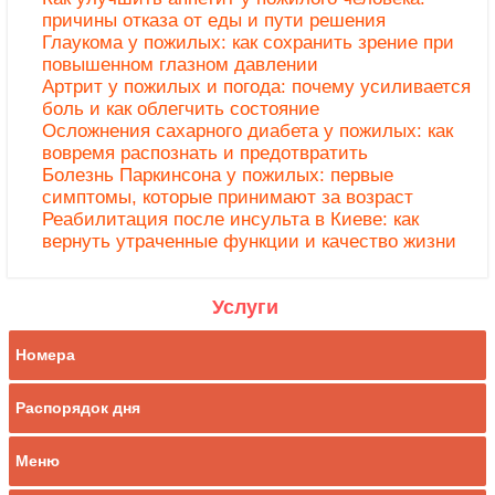
причины отказа от еды и пути решения
Глаукома у пожилых: как сохранить зрение при
повышенном глазном давлении
Артрит у пожилых и погода: почему усиливается
боль и как облегчить состояние
Осложнения сахарного диабета у пожилых: как
вовремя распознать и предотвратить
Болезнь Паркинсона у пожилых: первые
симптомы, которые принимают за возраст
Реабилитация после инсульта в Киеве: как
вернуть утраченные функции и качество жизни
Услуги
Номера
Распорядок дня
Меню