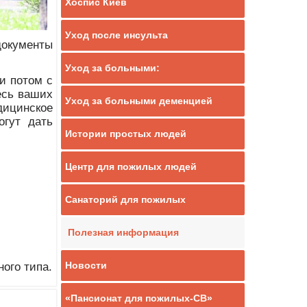
Хоспис Киев
Уход после инсульта
 документы
Уход за больными:
и потом с
есь ваших
Уход за больными деменцией
дицинское
гут дать
Истории простых людей
Центр для пожилых людей
Санаторий для пожилых
Полезная информация
Новости
ого типа.
«Пансионат для пожилых-СВ»