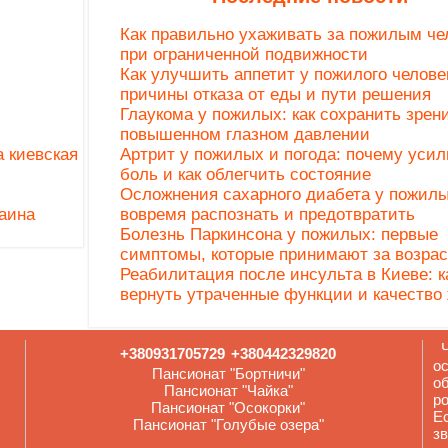
Как правильно ухаживать за пожилым че
при ограниченной подвижности
Как улучшить аппетит у пожилого челове
причины отказа от еды и пути решения
Глаукома у пожилых: как сохранить зрен
повышенном глазном давлении
 киевская
Артрит у пожилых и погода: почему усил
боль и как облегчить состояние
Осложнения сахарного диабета у пожилы
аина
вовремя распознать и предотвратить
Болезнь Паркинсона у пожилых: первые
симптомы, которые принимают за возрас
Реабилитация после инсульта в Киеве: к
вернуть утраченные функции и качество
Ч
+380931705729
+380442329820
ос
Пансионат "Бортничи"
о
Пансионат "Чайка"
р
Пансионат "Осокорки"
Е
Пансионат "Голубые озера"
зв