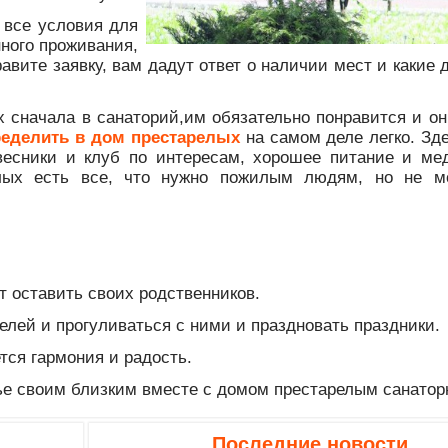
 все условия для
нного проживания,
равите заявку, вам дадут ответ о наличии мест и какие
х сначала в санаторий,им обязательно понравится и он
еделить в дом престарелых
на самом деле легко. Зд
овесники и клуб по интересам, хорошее питание и ме
лых есть все, что нужно пожилым людям, но не мо
ит оставить своих родственников.
лей и прогуливаться с ними и праздновать праздники.
тся гармония и радость.
ье своим близким вместе с домом престарелым санаторн
Последние новости