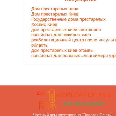
Дом престарелых цена
Дом престарелых Киев
Государственные дома престарелых
Хоспис Киев
дом престарелых киев святошино
пансионат для пожилых киев
реабилитационный центр после инсульта
область
дом престарелых киев отзывы
пансионат для больных альцгеймера укр
Частный дом престарелых "Золотая Осень"