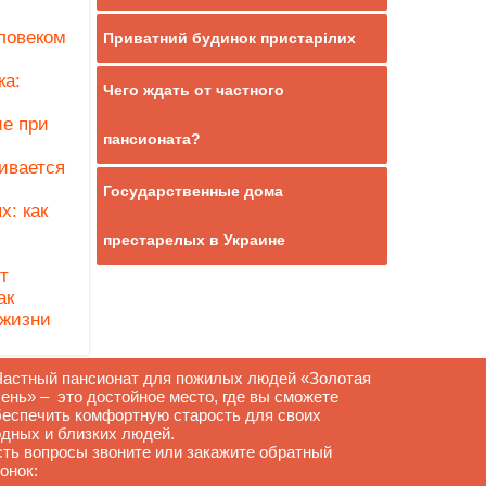
ловеком
Приватний будинок пристарілих
ка:
Чего ждать от частного
ие при
пансионата?
ивается
Государственные дома
х: как
престарелых в Украине
т
ак
 жизни
астный пансионат для пожилых людей «Золотая
ень» – это достойное место, где вы сможете
беспечить комфортную старость для своих
одных и близких людей.
сть вопросы звоните или закажите обратный
онок: