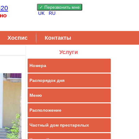
820
UK
RU
но
Хоспис
Контакты
Услуги
Номера
Распорядок дня
Меню
Расположение
Частный дом престарелых