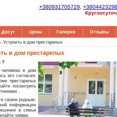
+380931705729,
+380442329
Круглосуточ
Досуг
Цены
Галерея
Отзывы
Устроить в дом престарелых
ить в дом престарелых
 ?
 человека в дом
сь его согласия.
оме престарелых
жайте посмотреть
тниками .
те своим родным.
лной информации
решение в семье
елайте заявку.