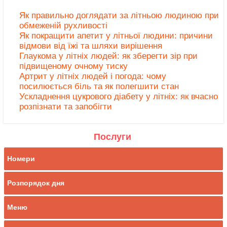
Як правильно доглядати за літньою людиною при
обмеженій рухливості
Як покращити апетит у літньої людини: причини
відмови від їжі та шляхи вирішення
Глаукома у літніх людей: як зберегти зір при
підвищеному очному тиску
Артрит у літніх людей і погода: чому
посилюється біль та як полегшити стан
Ускладнення цукрового діабету у літніх: як вчасно
розпізнати та запобігти
Послуги
Номери
Розпорядок дня
Меню