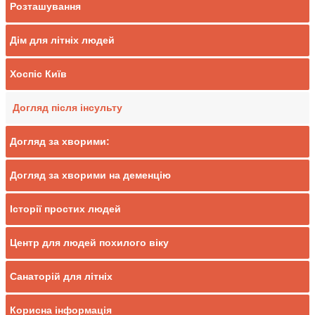
Розташування
Дім для літніх людей
Хоспіс Київ
Догляд після інсульту
Догляд за хворими:
Догляд за хворими на деменцію
Історії простих людей
Центр для людей похилого віку
Санаторій для літніх
Корисна інформація