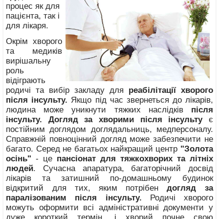
процес як для
пацієнта, так і
для лікаря.
Окрім хворого
та медиків
вирішальну
роль
відіграють
родичі та вибір закладу для
реабілітації хворого
після інсульту.
Якщо під час звернеться до лікарів,
людина може уникнути тяжких наслідків
після
інсульту.
Догляд за хворими після інсульту
є
постійним доглядом доглядальниць, медперсоналу.
Справжній повноцінний догляд може забезпечити не
багато. Серед не багатьох найкращий центр
"Золота
осінь"
- це
пансіонат для тяжкохворих та літніх
людей
. Сучасна апаратура, багаторічний досвід
лікарів та затишний по-домашньому будинок
відкритий для тих, яким потрібен
догляд за
паралізованим після інсульту.
Родичі хворого
можуть оформити всі адміністративні документи у
дуже короткий термін, і хворий почне свою