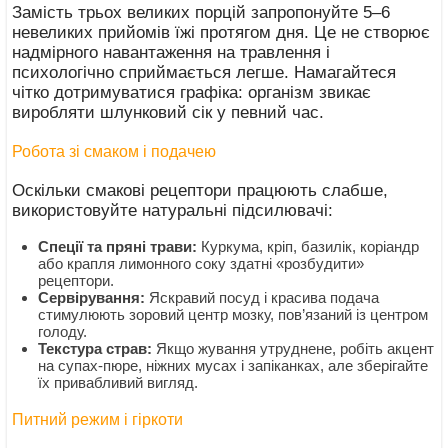
Замість трьох великих порцій запропонуйте 5–6
невеликих прийомів їжі протягом дня. Це не створює
надмірного навантаження на травлення і
психологічно сприймається легше. Намагайтеся
чітко дотримуватися графіка: організм звикає
виробляти шлунковий сік у певний час.
Робота зі смаком і подачею
Оскільки смакові рецептори працюють слабше,
використовуйте натуральні підсилювачі:
Спеції та пряні трави:
Куркума, кріп, базилік, коріандр
або крапля лимонного соку здатні «розбудити»
рецептори.
Сервірування:
Яскравий посуд і красива подача
стимулюють зоровий центр мозку, пов’язаний із центром
голоду.
Текстура страв:
Якщо жування утруднене, робіть акцент
на супах-пюре, ніжних мусах і запіканках, але зберігайте
їх привабливий вигляд.
Питний режим і гіркоти