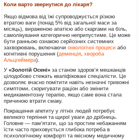
Коли варто звернутися до лікаря?
Якщо відмова від їжі супроводжується різкою
втратою ваги (понад 5% від загальної маси за
місяць), вираженою апатією або скаргами на біль,
самолікування категорично неприпустиме. Це може
бути ранньою ознакою серйозних системних
захворювань, включаючи
онкологічні процеси
або
когнітивні порушення (
деменція
,
хвороба
Альцгеймера
).
У
«Золотій Осені»
за станом здоров’я мешканців
цілодобово стежать кваліфіковані спеціалісти. Це
дозволяє вчасно помітити навіть незначні тривожні
симптоми, скоригувати раціон або змінити
медикаментозну терапію, якщо саме вона стала
причиною втрати смаку.
Покращення апетиту у літніх людей потребує
великого терпіння та щирої уваги до дрібниць.
Головне — пам’ятати, що за простим небажанням
їсти часто приховується глибока потреба в
психологічному комфорті та якісному медичному