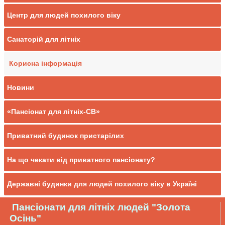
Центр для людей похилого віку
Санаторій для літніх
Корисна інформація
Новини
«Пансіонат для літніх-СВ»
Приватний будинок пристарілих
На що чекати від приватного пансіонату?
Державні будинки для людей похилого віку в Україні
Пансіонати для літніх людей "Золота
Осінь"