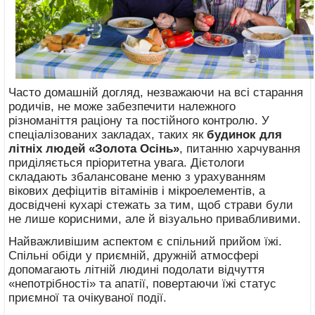
Часто домашній догляд, незважаючи на всі старання
родичів, не може забезпечити належного
різноманіття раціону та постійного контролю. У
спеціалізованих закладах, таких як
будинок для
літніх людей «Золота Осінь»
, питанню харчування
приділяється пріоритетна увага. Дієтологи
складають збалансоване меню з урахуванням
вікових дефіцитів вітамінів і мікроелементів, а
досвідчені кухарі стежать за тим, щоб страви були
не лише корисними, але й візуально привабливими.
Найважливішим аспектом є спільний прийом їжі.
Спільні обіди у приємній, дружній атмосфері
допомагають літній людині подолати відчуття
«непотрібності» та апатії, повертаючи їжі статус
приємної та очікуваної події.