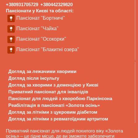
+380931705729
+380442329820
Пансіонати у Києві та області:
Пансіонат "Бортничі"
Пансіонат "Чайка"
Пансіонат "Осокорки"
Пансіонат "Блакитні озера"
Догляд за лежачими хворими
Догляд після інсульту
Догляд за хворими з деменцією у Києві
Приватний пансіонат для інвалідів
Пансіонат для людей з хворобою Паркінсона
Реабілітація в пансіонаті «Золота осінь»
Догляд за літніми з цукровим діабетом
Догляд за літніми з ревматоїдним артритом
Приватний пансіонат для людей похилого віку «Золота
осінь» – це гідне місце, де ви зможете забезпечити