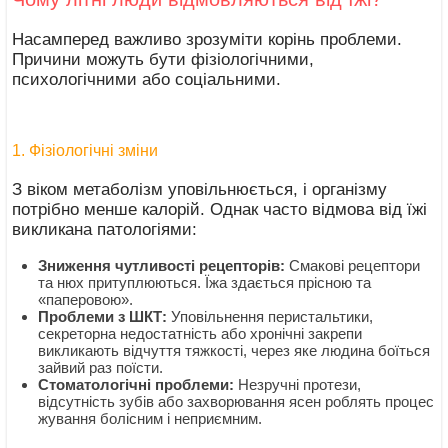
Насамперед важливо зрозуміти корінь проблеми.
Причини можуть бути фізіологічними,
психологічними або соціальними.
1. Фізіологічні зміни
З віком метаболізм уповільнюється, і організму
потрібно менше калорій. Однак часто відмова від їжі
викликана патологіями:
Зниження чутливості рецепторів:
Смакові рецептори
та нюх притуплюються. Їжа здається прісною та
«паперовою».
Проблеми з ШКТ:
Уповільнення перистальтики,
секреторна недостатність або хронічні закрепи
викликають відчуття тяжкості, через яке людина боїться
зайвий раз поїсти.
Стоматологічні проблеми:
Незручні протези,
відсутність зубів або захворювання ясен роблять процес
жування болісним і неприємним.