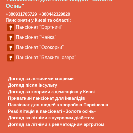
Осінь"
+380931705729
+380442329820
Пансіонати у Києві та області:
Пансіонат "Бортничі"
Пансіонат "Чайка"
Пансіонат "Осокорки"
Пансіонат "Блакитні озера"
Догляд за лежачими хворими
Догляд після інсульту
Догляд за хворими з деменцією у Києві
Приватний пансіонат для інвалідів
Пансіонат для людей з хворобою Паркінсона
Реабілітація в пансіонаті «Золота осінь»
Догляд за літніми з цукровим діабетом
Догляд за літніми з ревматоїдним артритом