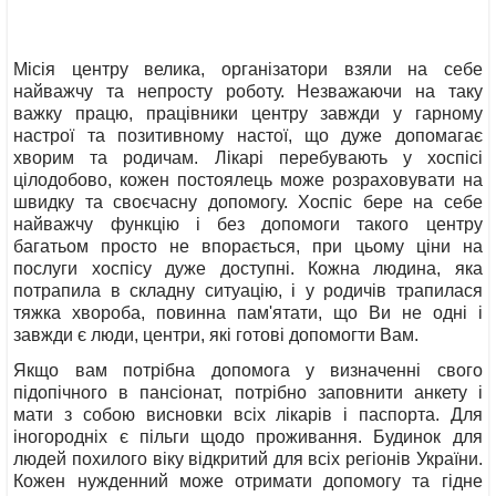
Місія центру велика, організатори взяли на себе
найважчу та непросту роботу. Незважаючи на таку
важку працю, працівники центру завжди у гарному
настрої та позитивному настої, що дуже допомагає
хворим та родичам. Лікарі перебувають у хоспісі
цілодобово, кожен постоялець може розраховувати на
швидку та своєчасну допомогу. Хоспіс бере на себе
найважчу функцію і без допомоги такого центру
багатьом просто не впорається, при цьому ціни на
послуги хоспісу дуже доступні. Кожна людина, яка
потрапила в складну ситуацію, і у родичів трапилася
тяжка хвороба, повинна пам'ятати, що Ви не одні і
завжди є люди, центри, які готові допомогти Вам.
Якщо вам потрібна допомога у визначенні свого
підопічного в пансіонат, потрібно заповнити анкету і
мати з собою висновки всіх лікарів і паспорта. Для
іногородніх є пільги щодо проживання. Будинок для
людей похилого віку відкритий для всіх регіонів України.
Кожен нужденний може отримати допомогу та гідне