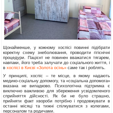
Щонайменше, у кожному хоспісі повинні підібрати
коректну схему знеболювання, проводити гігієнічні
процедури. Пацієнт не повинен вважатися тягарем,
навпаки, його треба залучати до соціального життя, і
в
хоспісі в Києві «Золота осінь»
саме так і роблять.
У принципі, хоспіс – те місце, в якому надають
медико-соціальну допомогу, та «соціальна допомога»
вказана не випадково. Психологічна підтримка є
виключно важливою для збереження усвідомленого
сприйняття дійсності. Як би не було страшно,
прийняти факт хвороби потрібно і продовжувати в
останні місяці та тижні спілкуватися з колегами,
персоналом та родичами.