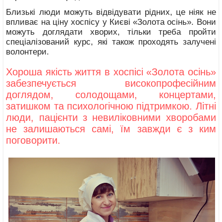
Близькі люди можуть відвідувати рідних, це ніяк не
впливає на ціну хоспісу у Києві «Золота осінь». Вони
можуть доглядати хворих, тільки треба пройти
спеціалізований курс, які також проходять залучені
волонтери.
Хороша якість життя в хоспісі «Золота осінь»
забезпечується високопрофесійним
доглядом, солодощами, концертами,
затишком та психологічною підтримкою. Літні
люди, пацієнти з невиліковними хворобами
не залишаються самі, їм завжди є з ким
поговорити.