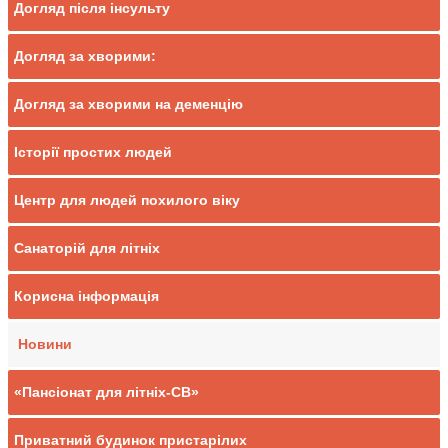
Догляд після інсульту
Догляд за хворими:
Догляд за хворими на деменцію
Історії простих людей
Центр для людей похилого віку
Санаторій для літніх
Корисна інформація
Новини
«Пансіонат для літніх-СВ»
Приватний будинок пристарілих