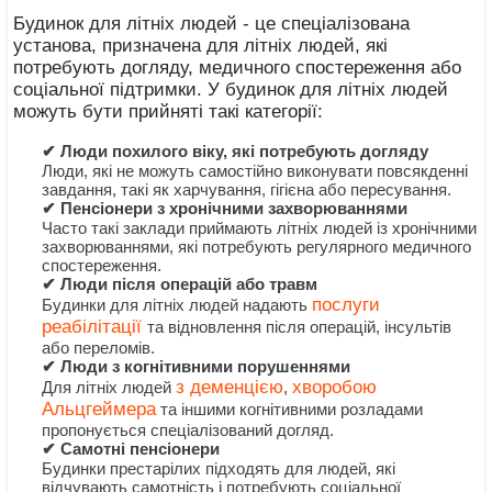
Будинок для літніх людей - це спеціалізована
установа, призначена для літніх людей, які
потребують догляду, медичного спостереження або
соціальної підтримки. У будинок для літніх людей
можуть бути прийняті такі категорії:
✔ Люди похилого віку, які потребують догляду
Люди, які не можуть самостійно виконувати повсякденні
завдання, такі як харчування, гігієна або пересування.
✔ Пенсіонери з хронічними захворюваннями
Часто такі заклади приймають літніх людей із хронічними
захворюваннями, які потребують регулярного медичного
спостереження.
✔ Люди після операцій або травм
послуги
Будинки для літніх людей надають
реабілітації
та відновлення після операцій, інсультів
або переломів.
✔ Люди з когнітивними порушеннями
з деменцією
хворобою
Для літніх людей
,
Альцгеймера
та іншими когнітивними розладами
пропонується спеціалізований догляд.
✔ Самотні пенсіонери
Будинки престарілих підходять для людей, які
відчувають самотність і потребують соціальної